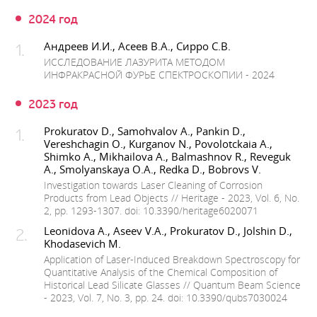
2024 год
Андреев И.И., Асеев В.А., Сирро С.В.
ИССЛЕДОВАНИЕ ЛАЗУРИТА МЕТОДОМ
ИНФРАКРАСНОЙ ФУРЬЕ СПЕКТРОСКОПИИ - 2024
2023 год
Prokuratov D., Samohvalov A., Pankin D.,
Vereshchagin O., Kurganov N., Povolotckaia A.,
Shimko A., Mikhailova A., Balmashnov R., Reveguk
A., Smolyanskaya O.A., Redka D., Bobrovs V.
Investigation towards Laser Cleaning of Corrosion
Products from Lead Objects // Heritage - 2023, Vol. 6, No.
2, pp. 1293-1307. doi: 10.3390/heritage6020071
Leonidova A., Aseev V.A., Prokuratov D., Jolshin D.,
Khodasevich M.
Application of Laser-Induced Breakdown Spectroscopy for
Quantitative Analysis of the Chemical Composition of
Historical Lead Silicate Glasses // Quantum Beam Science
- 2023, Vol. 7, No. 3, pp. 24. doi: 10.3390/qubs7030024