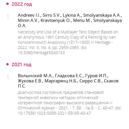
2022 год
Andreev I.I., Sirro S.V., Lykina A., Smolyanskaya A.A.,
Minin A.V., Kravtsenyuk O., Menu M., Smolyanskaya
O.A.
Necessity and Use of a Multilayer Test Object Based on
an Anonymous 19th Century Copy of a Painting by Ivan
Konstantinovich Aivazovsky (1817–1900) // Heritage -
2022, Vol. 5, No. 4, pp. 2955-2965. doi:
10.3390/heritage5040153
2021 год
Волынский М.А., Гладкова Е.С., Гуров И.П.,
Жукова Е.В., Маргарянц Н.Б., Сирро С.В., Скаков
П.С.
Диагностика состояния предметов станковой
темперной живописи методом оптической
когерентной томографии высокого разрешения //
Оптический журнал - 2021. - Т. 88. - № 8. - С. 40-47. doi:
10.17586/1023-5086-2021-88-08-40-47